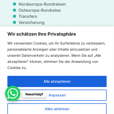
Nordeuropa-Rundreisen
Osteuropa-Rundreise
Transfers
Versicherung
Geschäftsdienstleistungen
Wir schätzen Ihre Privatsphäre
Unterkünfte
Blog
Wir verwenden Cookies, um Ihr Surferlebnis zu verbessern,
FAQ
personalisierte Anzeigen oder Inhalte einzusetzen und
Angebote
unseren Datenverkehr zu analysieren. Wenn Sie auf „Alle
Über uns
akzeptieren" klicken, stimmen Sie der Anwendung von
Kontaktieren uns
Cookies zu.
Alle akzeptieren
Versicherung
Allgemeine Geschäftsbedingungen
Need Help?
Anpassen
Datenschutzrichtlinie
Impressum
Kontaktiere uns
© Alle Rechte vorbehalten für Gate of Nations.org - 2026
Alles ablehnen