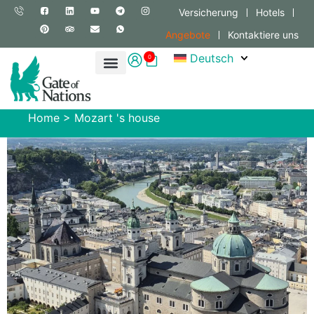
Versicherung
Hotels
Angebote
Kontaktiere uns
Deutsch
0
Home
>
Mozart 's house