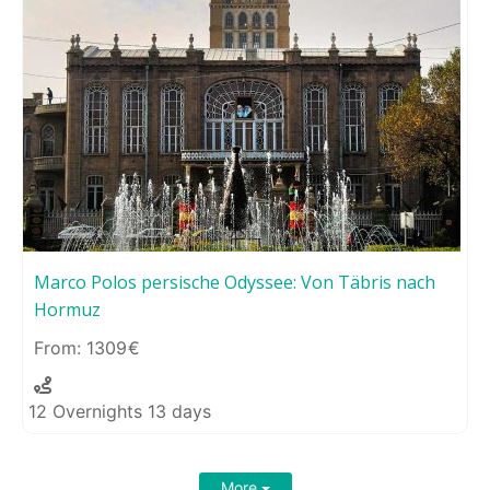
Marco Polos persische Odyssee: Von Täbris nach
Hormuz
1309
12 Overnights 13 days
More