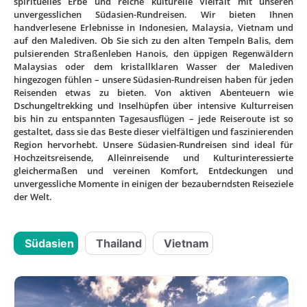
spirituelles Erbe und reiche kulturelle Vielfalt mit unseren
unvergesslichen Südasien-Rundreisen. Wir bieten Ihnen
handverlesene Erlebnisse in Indonesien, Malaysia, Vietnam und
auf den Malediven. Ob Sie sich zu den alten Tempeln Balis, dem
pulsierenden Straßenleben Hanois, den üppigen Regenwäldern
Malaysias oder dem kristallklaren Wasser der Malediven
hingezogen fühlen – unsere Südasien-Rundreisen haben für jeden
Reisenden etwas zu bieten. Von aktiven Abenteuern wie
Dschungeltrekking und Inselhüpfen über intensive Kulturreisen
bis hin zu entspannten Tagesausflügen – jede Reiseroute ist so
gestaltet, dass sie das Beste dieser vielfältigen und faszinierenden
Region hervorhebt. Unsere Südasien-Rundreisen sind ideal für
Hochzeitsreisende, Alleinreisende und Kulturinteressierte
gleichermaßen und vereinen Komfort, Entdeckungen und
unvergessliche Momente in einigen der bezauberndsten Reiseziele
der Welt.
Südasien
Thailand
Vietnam