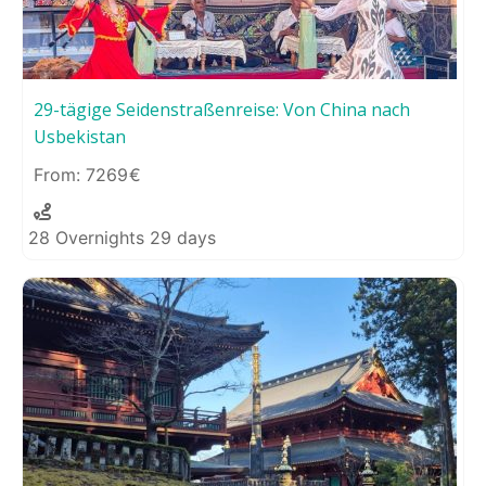
29-tägige Seidenstraßenreise: Von China nach
Usbekistan
7269
28 Overnights 29 days