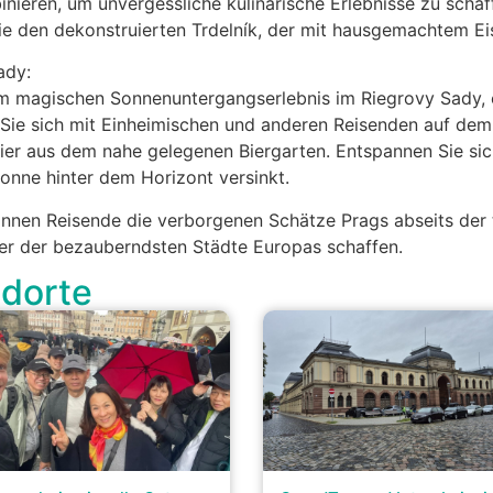
eren, um unvergessliche kulinarische Erlebnisse zu schaff
e den dekonstruierten Trdelník, der mit hausgemachtem Eis
ady:
em magischen Sonnenuntergangserlebnis im Riegrovy Sady, 
n Sie sich mit Einheimischen und anderen Reisenden auf de
 Bier aus dem nahe gelegenen Biergarten. Entspannen Sie s
onne hinter dem Horizont versinkt.
können Reisende die verborgenen Schätze Prags abseits der
ner der bezauberndsten Städte Europas schaffen.
ndorte