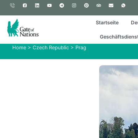
Startseite
De
Geschäftsdienst
Home
>
Czech Republic
>
Prag