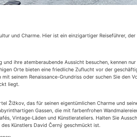
ultur und Charme. Hier ist ein einzigartiger Reiseführer, de
rg und ihre atemberaubende Aussicht besuchen, kennen nur
igen Orte bieten eine friedliche Zuflucht vor der geschäfti
 mit seinem Renaissance-Grundriss oder suchen Sie den Vo
kt liegt.
rtel Žižkov, das für seinen eigentümlichen Charme und sei
labyrinthartigen Gassen, die mit farbenfrohen Wandmalereie
afés, Vintage-Läden und Künstlerateliers. Halten Sie Auss
 des Künstlers David Černý geschmückt ist.
sner: