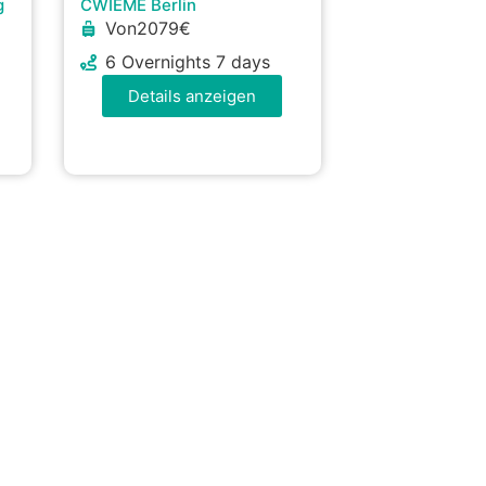
g
CWIEME Berlin
Von2079€
6 Overnights 7 days
Details anzeigen