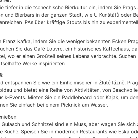
ie tiefer in die tschechische Bierkultur ein, indem Sie Pra
n und Bierbars in der ganzen Stadt, wie U Kunštátů oder Be
enreichen IPAs über kräftige Stouts bis hin zu experimentel
von Franz Kafka, indem Sie die weniger bekannten Ecken Pr
esuchen Sie das Café Louvre, ein historisches Kaffeehaus, d
tel, wo er einen Großteil seines Lebens verbrachte. Suche
tselhafte Werke inspirierten.
ě:
entspannen Sie wie ein Einheimischer in Žluté lázně, Prag
dau und bietet eine Reihe von Aktivitäten, von Beachvolley
ik-Events. Mieten Sie ein Paddleboard oder Kajak, um den 
nen Sie einfach bei einem Picknick am Wasser.
enießen:
e Gulasch und Schnitzel sind ein Muss, aber wagen Sie sich
he Küche. Speisen Sie in modernen Restaurants wie Eska oder