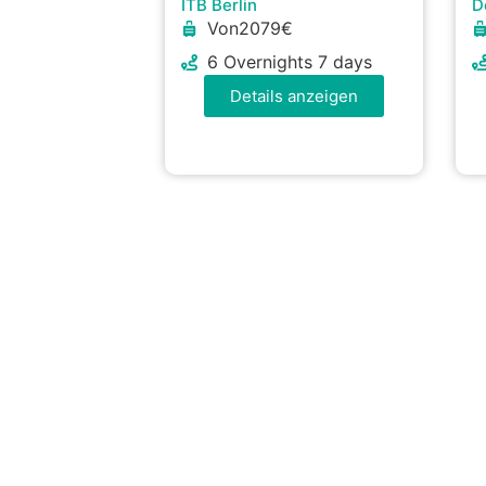
ITB Berlin
D
Von2079€
6 Overnights 7 days
Details anzeigen