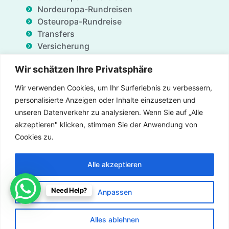
Nordeuropa-Rundreisen
Osteuropa-Rundreise
Transfers
Versicherung
Geschäftsdienstleistungen
Wir schätzen Ihre Privatsphäre
Unterkünfte
Blog
Wir verwenden Cookies, um Ihr Surferlebnis zu verbessern,
FAQ
personalisierte Anzeigen oder Inhalte einzusetzen und
Angebote
unseren Datenverkehr zu analysieren. Wenn Sie auf „Alle
Über uns
akzeptieren" klicken, stimmen Sie der Anwendung von
Kontaktieren uns
Cookies zu.
Alle akzeptieren
Versicherung
Allgemeine Geschäftsbedingungen
Need Help?
Anpassen
Datenschutzrichtlinie
Impressum
Kontaktiere uns
© Alle Rechte vorbehalten für Gate of Nations.org - 2026
Alles ablehnen