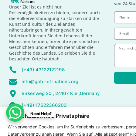
von 24 St
Unser Ziel ist es nicht nur,
Reisemöglichkeiten zu bieten, sondern auch
die Völkerverständigung zu stärken und die
Kunst und Kultur des Ziellandes
näherzubringen. In Ihrer gewählten
Unterkunft lernen Sie den Lebensstil der
Menschen kennen, hören ihre persönlichen
Geschichten und erfahren mehr über die
Geschichte des Landes. So erleben Sie die
besuchten Orte hautnah.
(+49) 43122122198
info@gate-of-nations.org
Birkenweg 20 , 24107 Kiel,Germany
(+49) 17622366203
Need Help?
Wir schätzen Ihre Privatsphäre
Wir verwenden Cookies, um Ihr Surferlebnis zu verbessern, pers
Versicherung
Allgemeine Geschäftsbedingungen
Datenverkehr zu analysieren. Wenn Sie auf „Alle akzeptieren" k