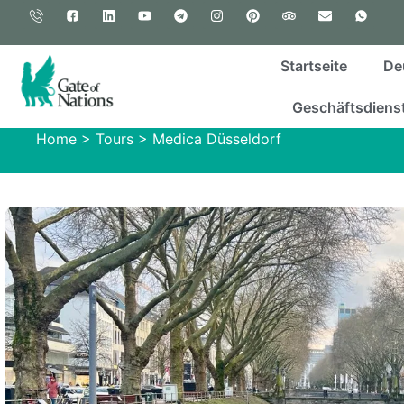
Startseite
De
Geschäftsdienst
Home
>
Tours
>
Medica Düsseldorf