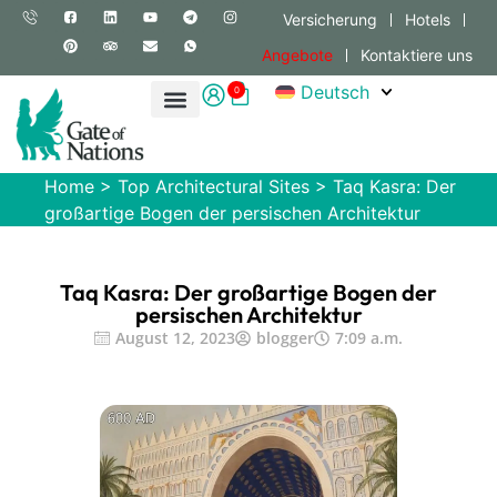
Versicherung
Hotels
Angebote
Kontaktiere uns
Deutsch
0
Home
>
Top Architectural Sites
>
Taq Kasra: Der
großartige Bogen der persischen Architektur
Taq Kasra: Der großartige Bogen der
persischen Architektur
August 12, 2023
blogger
7:09 a.m.