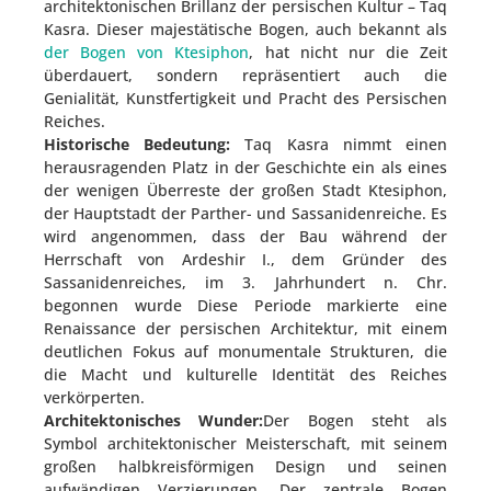
architektonischen Brillanz der persischen Kultur – Taq
Kasra. Dieser majestätische Bogen, auch bekannt als
der Bogen von Ktesiphon
, hat nicht nur die Zeit
überdauert, sondern repräsentiert auch die
Genialität, Kunstfertigkeit und Pracht des Persischen
Reiches.
Historische Bedeutung:
Taq Kasra nimmt einen
herausragenden Platz in der Geschichte ein als eines
der wenigen Überreste der großen Stadt Ktesiphon,
der Hauptstadt der Parther- und Sassanidenreiche. Es
wird angenommen, dass der Bau während der
Herrschaft von Ardeshir I., dem Gründer des
Sassanidenreiches, im 3. Jahrhundert n. Chr.
begonnen wurde Diese Periode markierte eine
Renaissance der persischen Architektur, mit einem
deutlichen Fokus auf monumentale Strukturen, die
die Macht und kulturelle Identität des Reiches
verkörperten.
Architektonisches Wunder:
Der Bogen steht als
Symbol architektonischer Meisterschaft, mit seinem
großen halbkreisförmigen Design und seinen
aufwändigen Verzierungen. Der zentrale Bogen