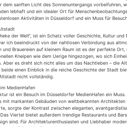
r dem sanften Licht des Sonnenuntergangs vorbeifuhren, wa
en lebhaft und ein idealer Ort für Menschenbeobachtung
stenlosen Aktivitäten in Düsseldorf und ein Muss für Besuch
ltstadt
Theke der Welt“, ist ein Schatz voller Geschichte, Kultur u
 war ich beeindruckt von der nahtlosen Verbindung aus alt
n und Brauereien auf kleinem Raum ist es der perfekte Ort
tionellen Kneipen wie dem Uerige hingezogen, wo sich Einhe
Aber es dreht sich nicht alles um das Nachtleben – die Alt
beide einen Einblick in die reiche Geschichte der Stadt bie
ltstadt nicht vollständig.
r im MedienHafen
ktur ist ein Besuch im Düsseldorfer MedienHafen ein Muss. 
gns mit markanten Gebäuden von weltbekannten Architekten w
te, sorgte der Kontrast zwischen eleganten, avantgardisti
. Das Viertel bietet außerdem trendige Restaurants und Bars
sign sind. Für Architekturenthusiasten und Liebhaber moder