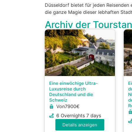
Düsseldorf bietet für jeden Reisenden 
die ganze Magie dieser lebhaften Stadt
Archiv der Toursta
E
Eine einwöchige Ultra-
d
Luxusreise durch
N
Deutschland und die
d
Schweiz
R
Von7900€
6 Overnights 7 days
Details anzeigen