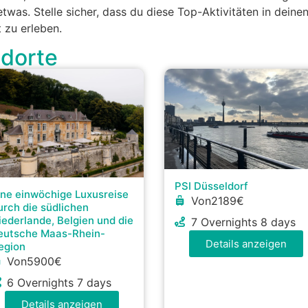
etwas. Stelle sicher, dass du diese Top-Aktivitäten in dei
 zu erleben.
ndorte
PSI Düsseldorf
ine einwöchige Luxusreise
Von2189€
urch die südlichen
iederlande, Belgien und die
7 Overnights 8 days
eutsche Maas-Rhein-
Details anzeigen
egion
Von5900€
6 Overnights 7 days
Details anzeigen