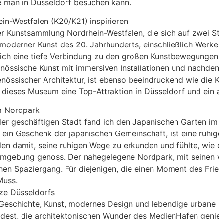
e man in Düsseldorf besuchen kann.
in-Westfalen (K20/K21) inspirieren
der Kunstsammlung Nordrhein-Westfalen, die sich auf zwei S
oderner Kunst des 20. Jahrhunderts, einschließlich Werke 
ich eine tiefe Verbindung zu den großen Kunstbewegungen,
genössische Kunst mit immersiven Installationen und nachd
össischer Architektur, ist ebenso beeindruckend wie die Kun
ist dieses Museum eine Top-Attraktion in Düsseldorf und ein
m Nordpark
 der geschäftigen Stadt fand ich den Japanischen Garten im
 ein Geschenk der japanischen Gemeinschaft, ist eine ruhi
den damit, seine ruhigen Wege zu erkunden und fühlte, wie
 Umgebung genoss. Der nahegelegene Nordpark, mit seinen 
ichen Spaziergang. Für diejenigen, die einen Moment des Fri
Muss.
ze Düsseldorfs
 Geschichte, Kunst, modernes Design und lebendige urbane Ku
undest, die architektonischen Wunder des MedienHafen geni