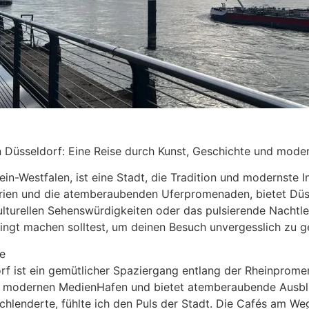
in Düsseldorf: Eine Reise durch Kunst, Geschichte und mod
in-Westfalen, ist eine Stadt, die Tradition und modernste 
rien und die atemberaubenden Uferpromenaden, bietet Düsse
kulturellen Sehenswürdigkeiten oder das pulsierende Nachtl
dingt machen solltest, um deinen Besuch unvergesslich zu ge
e
dorf ist ein gemütlicher Spaziergang entlang der Rheinprom
um modernen MedienHafen und bietet atemberaubende Ausbli
chlenderte, fühlte ich den Puls der Stadt. Die Cafés am We