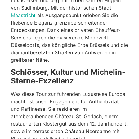
Luxusreisen und beginnt in den sanften Hügeln
von Südlimburg. Mit der historischen Stadt
Maastricht
als Ausgangspunkt erleben Sie die
fließende Eleganz grenzüberschreitender
Entdeckungen. Dank eines privaten Chauffeur-
Services liegen die pulsierende Modewelt
Düsseldorfs, das königliche Erbe Brüssels und die
diamantbesetzten Straßen von Antwerpen in
greifbarer Nähe.
Schlösser, Kultur und Michelin-
Sterne-Exzellenz
Was diese Tour zur führenden Luxusreise Europa
macht, ist unser Engagement für Authentizität
und Raffinesse. Sie residieren im
atemberaubenden Château St. Gerlach, einem
restaurierten Klostergut aus dem 12. Jahrhundert,
sowie im terrassierten Château Neercanne mit
Blick auf das idyllische Jekertal.