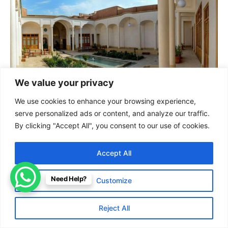
We value your privacy
Saraye Darb Bagh
We use cookies to enhance your browsing experience,
This accommodation has a beautifully traditional
serve personalized ads or content, and analyze our traffic.
structure, which has been repaired and revived by
By clicking "Accept All", you consent to our use of cookies.
hands...
Accept All
Read More
Need Help?
Customize
Reject All